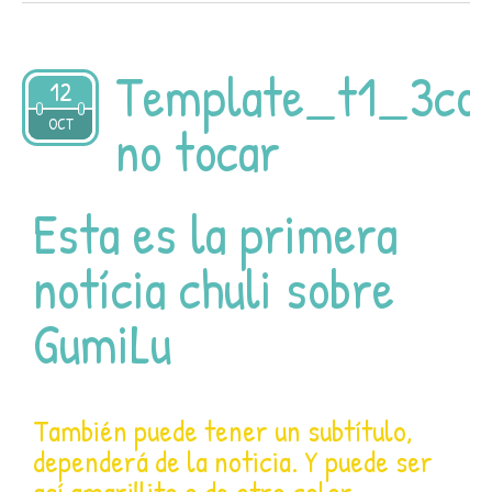
Template_t1_3co
12
2022
OCT
no tocar
Esta es la primera
notícia chuli sobre
GumiLu
También puede tener un subtítulo,
dependerá de la noticia. Y puede ser
así amarillito o de otro color.