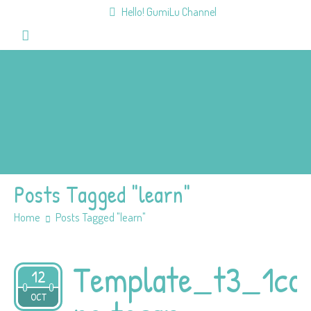
Hello! GumiLu Channel
Home
Videos
Fun&Games
Mission
Team
Members
Posts Tagged "learn"
Home
Posts Tagged "learn"
Template_t3_1co
12
2022
OCT