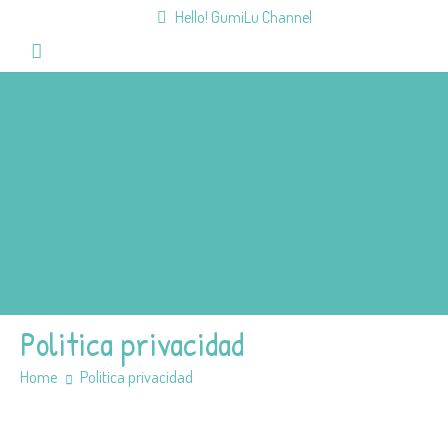
Hello! GumiLu Channel
Home
Videos
Fun&Games
Mission
Team
Members
Politica privacidad
Home
Politica privacidad