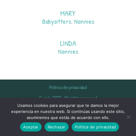
MARY
Babysitters
,
Nannies
LINDA
Nannies
Política de privacidad
Gumilu 2023 · All rights reserved
Usamos cookies para asegurar que te damos la mejor
experiencia en nuestra web. Si continúas usando este sitio,
asumiremos que estás de acuerdo con ello.
Aceptar
Rechazar
Política de privacidad