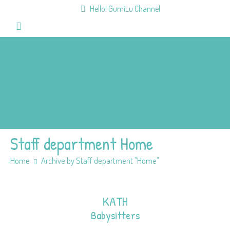
Hello! GumiLu Channel
Home
Videos
Fun&Games
Mission
Team
Members
Staff department Home
Home
Archive by Staff department "Home"
KATH
Babysitters