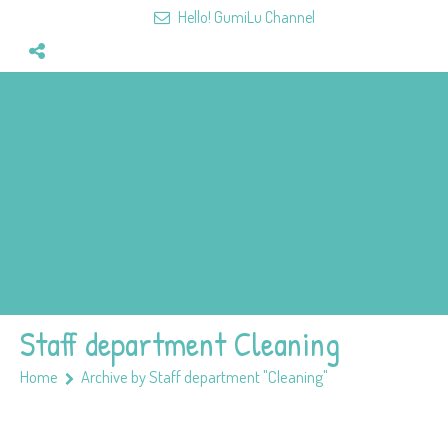
Hello! GumiLu Channel
Home
Videos
Fun&Games
Mission
Team
Members
Staff department Cleaning
Home
Archive by Staff department "Cleaning"