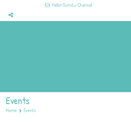
Hello! GumiLu Channel
Home
Videos
Fun&Games
Mission
Team
Members
Events
Home
Events